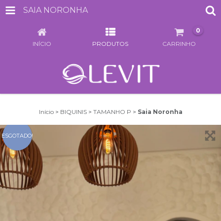
SAIA NORONHA
0
INÍCIO
PRODUTOS
CARRINHO
Início
>
BIQUINIS
>
TAMANHO P
>
Saia Noronha
ESGOTADO!