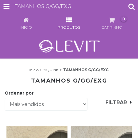
TAMANHOS G/GG/EXG
0
INÍCIO
PRODUTOS
CARRINHO
Início
>
BIQUINIS
>
TAMANHOS G/GG/EXG
TAMANHOS G/GG/EXG
Ordenar por
FILTRAR