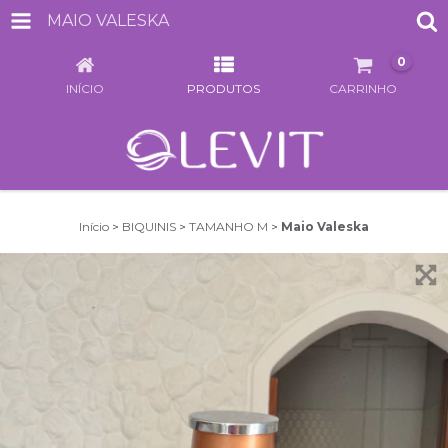
MAIO VALESKA
0
INÍCIO
PRODUTOS
CARRINHO
Início
>
BIQUINIS
>
TAMANHO M
>
Maio Valeska