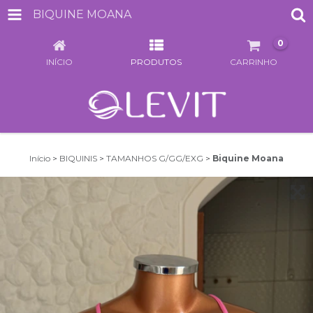
BIQUINE MOANA
0
INÍCIO
PRODUTOS
CARRINHO
Início
>
BIQUINIS
>
TAMANHOS G/GG/EXG
>
Biquine Moana