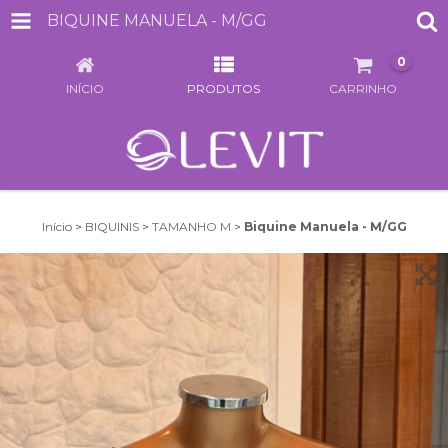
BIQUINE MANUELA - M/GG
0
INÍCIO
PRODUTOS
CARRINHO
Início
>
BIQUINIS
>
TAMANHO M
>
Biquine Manuela - M/GG