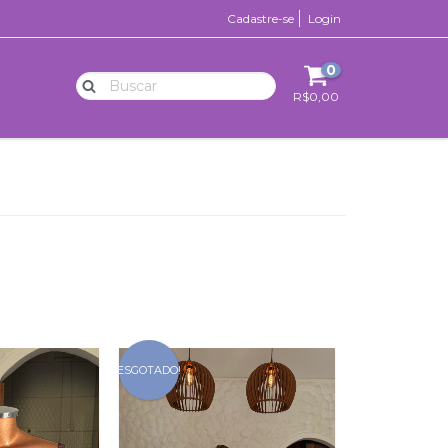
Cadastre-se
Login
0
R$0,00
ESGOTADO!