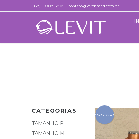
(88) 99908-3805
contato@levitbrand.com.br
I
CATEGORIAS
ESGOTADO!
TAMANHO P
TAMANHO M