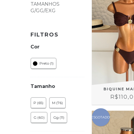
TAMANHOS
G/GG/EXG
FILTROS
Cor
Preto (1)
Tamanho
BIQUINE MA
R$110,
P (65)
M (76)
ESGOTADO!
G (60)
Gg (11)